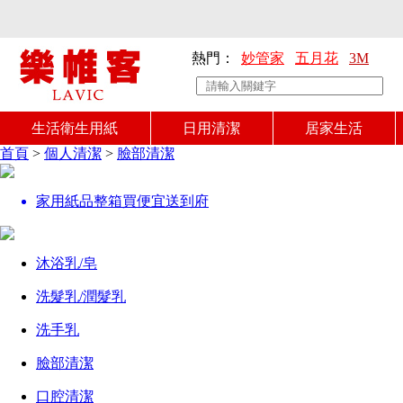
熱門：
妙管家
五月花
3M
生活衛生用紙
日用清潔
居家生活
首頁
>
個人清潔
>
臉部清潔
家用紙品整箱買便宜送到府
沐浴乳/皂
洗髮乳/潤髮乳
洗手乳
臉部清潔
口腔清潔