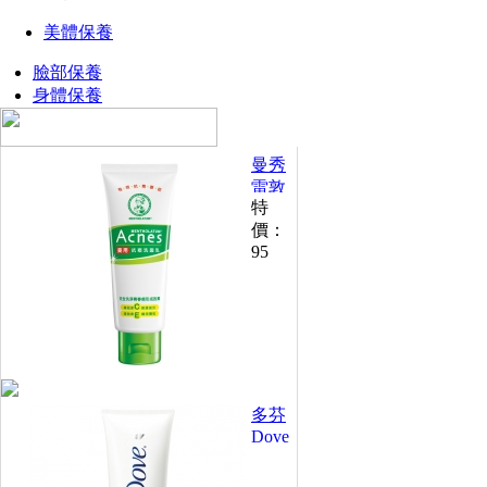
美體保養
臉部保養
身體保養
曼秀
雷敦
特
Acnes
藥用
價：
95
抗痘
洗面
乳
100g
多芬
Dove
洗面
乳-潤