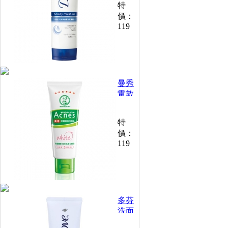
特
澤柔
價：
嫩配
119
方
110g
曼秀
雷敦
Acnes
藥用
特
抗痘
價：
美白
119
洗面
乳
100g
多芬
洗面
乳溫