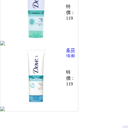
和低
特
敏感
價：
配方
119
108g
多芬
洗面
乳深
層潔
特
淨配
價：
方
119
110g