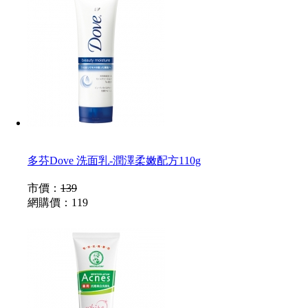
多芬Dove 洗面乳-潤澤柔嫩配方110g
市價：
139
網購價：
119