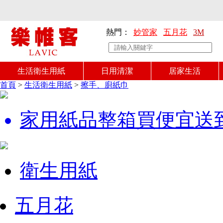
熱門：
妙管家
五月花
3M
生活衛生用紙
日用清潔
居家生活
首頁
>
生活衛生用紙
>
擦手、廚紙巾
家用紙品整箱買便宜送
衛生用紙
五月花