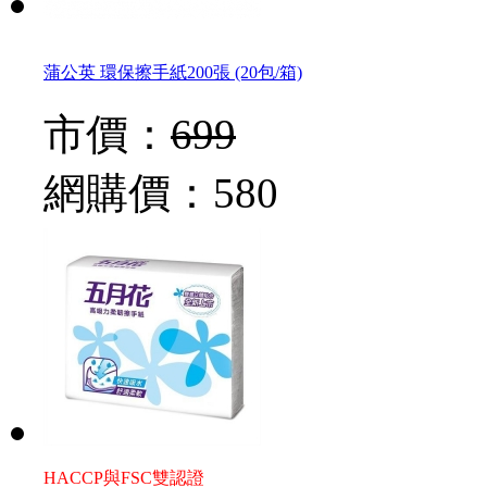
蒲公英 環保擦手紙200張 (20包/箱)
市價：
699
網購價：
580
HACCP與FSC雙認證