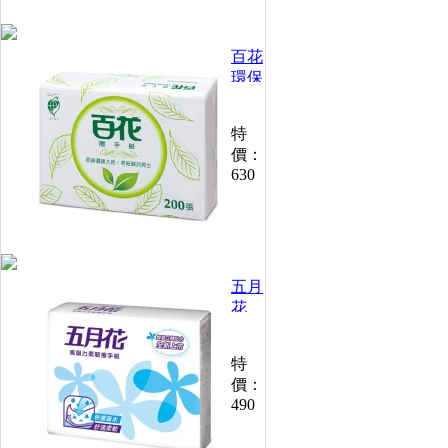
包)
百花
環保
三折
擦手
特
紙
價：
200
630
張
(20
包/
箱)
五月
花
高吸
力柔
特
韌擦
價：
手紙
490
(100
抽