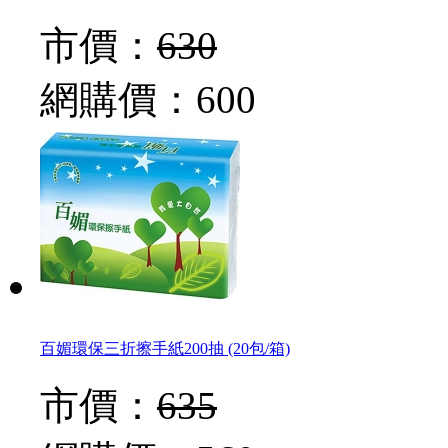
市價：
630
網購價：
600
百媚環保三折擦手紙200抽 (20包/箱)
市價：
635