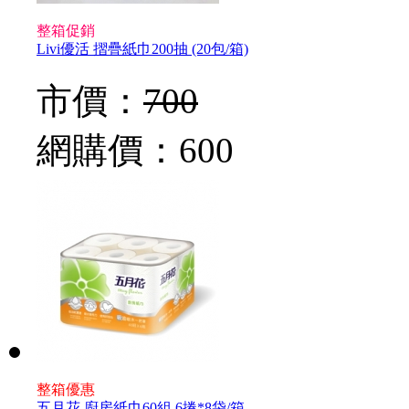
整箱促銷
Livi優活 摺疊紙巾200抽 (20包/箱)
市價：
700
網購價：
600
整箱優惠
五月花 廚房紙巾60組 6捲*8袋/箱