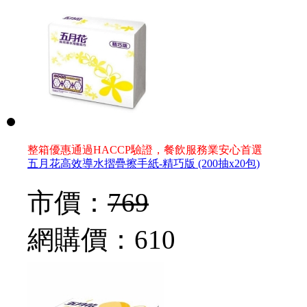
整箱優惠通過HACCP驗證，餐飲服務業安心首選
五月花高效導水摺疊擦手紙-精巧版 (200抽x20包)
市價：
769
網購價：
610