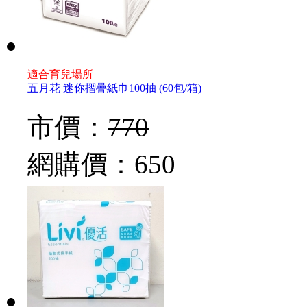
適合育兒場所
五月花 迷你摺疊紙巾100抽 (60包/箱)
市價：
770
網購價：
650