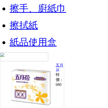
擦手、廚紙巾
擦拭紙
紙品使用盒
五月
花
特
高導
價：
水擦
680
手紙
200
抽
(20
包/