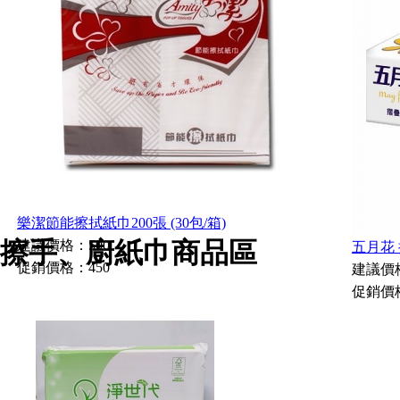
樂潔節能擦拭紙巾200張 (30包/箱)
擦手、廚紙巾商品區
建議價格：500
五月花 
促銷價格：450
建議價格
促銷價格