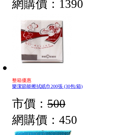
網購價：
1390
整箱優惠
樂潔節能擦拭紙巾200張 (30包/箱)
市價：
500
網購價：
450