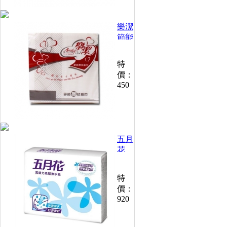
箱)
樂潔
節能
擦拭
紙巾
特
200
價：
張
450
(30
包/
箱)
五月
花
高吸
力柔
特
韌擦
價：
手紙
920
(100
抽
x40