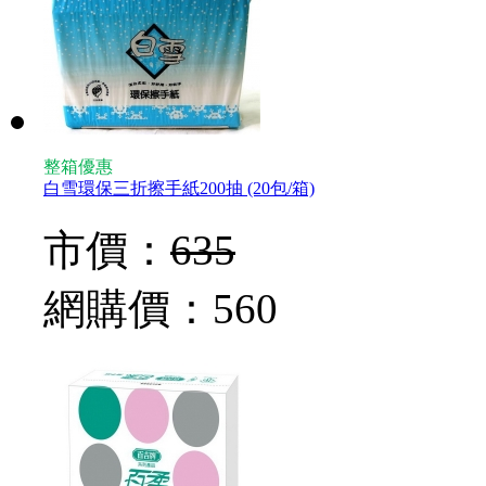
整箱優惠
白雪環保三折擦手紙200抽 (20包/箱)
市價：
635
網購價：
560