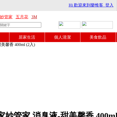
Hi 歡迎來到樂惟客 登入
妙管家
五月花
3M
居家生活
個人清潔
美食飲品
香 400ml (2入)
妙管家 消臭液-甜美馨香 400ml 