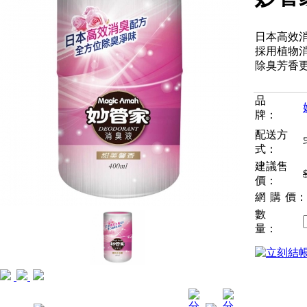
日本高效
採用植物
除臭芳香
品
牌：
配送方
式：
建議售
價：
網購
價：
數
量：