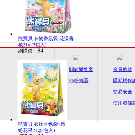
熊寶貝 衣物香氛袋-花漾香
氛21g (3包入)
84
網購價：
關於樂惟客
會員條款
Fb粉絲團
隱私權保
交易安全
使用者條
熊寶貝 衣物香氛袋~繽
紛花果21g(3包入)