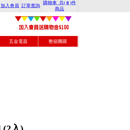
購物車 共(
0
)件
加入會員
訂單查詢
商品
五金電器
整箱團購
(2入)