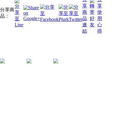
分享商
品：