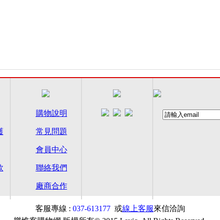
購物說明
護
常見問題
會員中心
款
聯絡我們
廠商合作
客服專線 :
037-613177
或
線上客服
來信洽詢