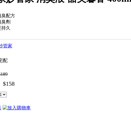
消臭配方
消臭劑
更持久
妙管家
宅配
$189
$158