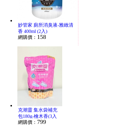
妙管家 廁所消臭液-雅緻清
香 400ml (2入)
158
網購價：
克潮靈 集水袋補充
包180g-檜木香(3入
799
網購價：
*12包)