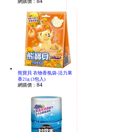
84
網購價：
熊寶貝 衣物香氛袋-活力果
香21g (3包入)
84
網購價：