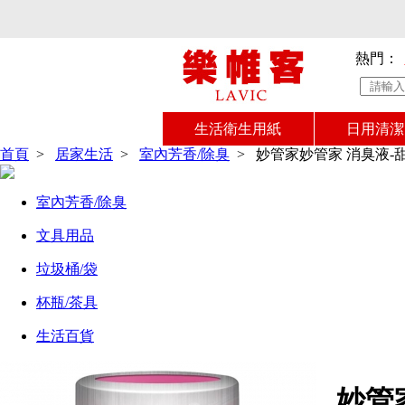
熱門：
生活衛生用紙
日用清潔
首頁
>
居家生活
>
室內芳香/除臭
>
妙管家妙管家 消臭液-甜美馨
室內芳香/除臭
文具用品
垃圾桶/袋
杯瓶/茶具
生活百貨
妙管家