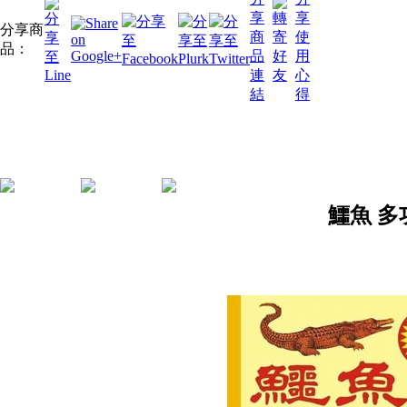
分享商
品：
鱷魚 多