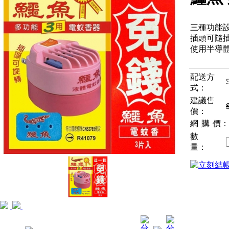
三種功能
插頭可隨插
使用半導
配送方
式：
建議售
價：
網購
價：
數
量：