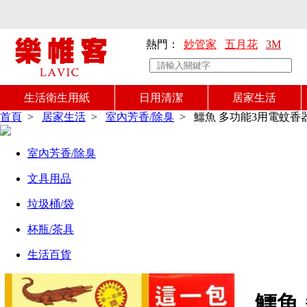
熱門：
妙管家
五月花
3M
生活衛生用紙
日用清潔
居家生活
首頁
>
居家生活
>
室內芳香/除臭
>
鱷魚 多功能3用電蚊香
室內芳香/除臭
文具用品
垃圾桶/袋
杯瓶/茶具
生活百貨
鱷魚