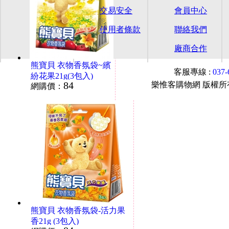
交易安全
會員中心
使用者條款
聯絡我們
廠商合作
熊寶貝 衣物香氛袋~繽
客服專線 :
037
紛花果21g(3包入)
84
樂惟客購物網 版權所有© 2015
網購價：
熊寶貝 衣物香氛袋-活力果
香21g (3包入)