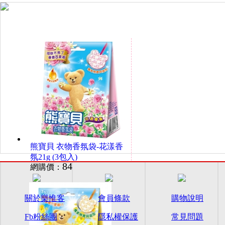
熊寶貝 衣物香氛袋-花漾香
氛21g (3包入)
84
網購價：
關於樂惟客
會員條款
購物說明
Fb粉絲團
隱私權保護
常見問題