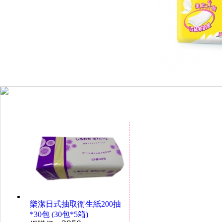
樂潔日式抽取衛生紙200抽
*30包 (30包*5箱)