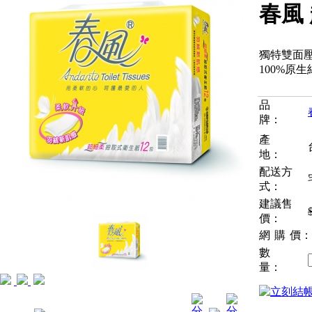
春風 
獨特雙面
100%原
品
牌：
產
地：
配送方
式：
建議售
價：
網購
價：
數
量：