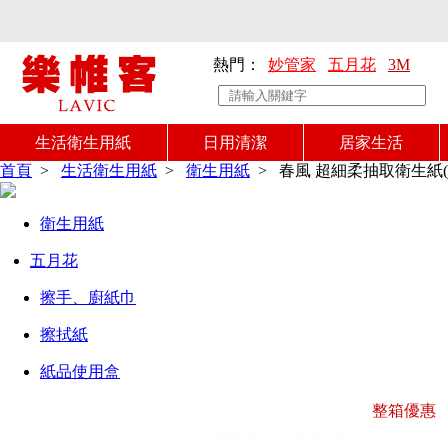
熱門：
妙管家
五月花
3M
生活衛生用紙
日用清潔
居家生活
首頁
>
生活衛生用紙
>
衛生用紙
>
春風 超細柔抽取衛生紙(11
衛生用紙
五月花
擦手、廚紙巾
擦拭紙
紙品使用盒
整箱優惠