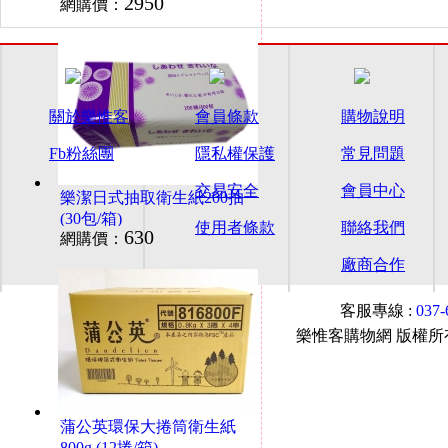
2950
網購價：
關於樂惟客
會員條款
購物說明
Fb粉絲團
隱私權保護
常見問題
交易安全
會員中心
樂潔日式抽取衛生紙200抽
(30包/箱)
使用者條款
聯絡我們
630
網購價：
廠商合作
客服專線 :
037
樂惟客購物網 版權所有© 2015
蒲公英環保大捲筒衛生紙
800g (12捲/箱)