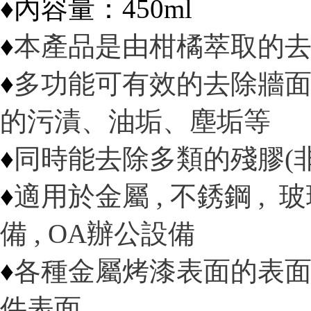
♦內容量：450ml
♦
本產品是由柑橘萃取的
♦
多功能可有效的去除牆
的污漬、油垢、塵垢等
♦
同時能去除多類的殘膠(
♦
適用於金屬 , 不銹鋼 , 玻璃 
備 , OA辦公設備
♦
各種金屬烤漆表面的表面
件表面