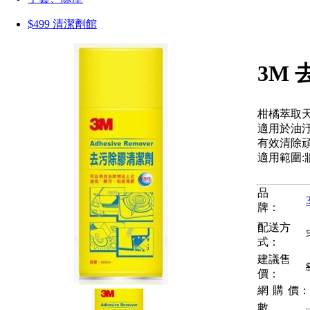
$499 清潔劑館
3M 
柑橘萃取
適用於油
有效清除
適用範圍:
品
牌：
配送方
式：
建議售
價：
網購
價：
數