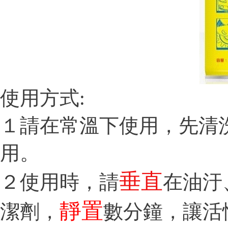
使用方式:
１請在常溫下使用，先清
用。
垂直
２使用時，請
在油汙
靜置
潔劑，
數分鐘，讓