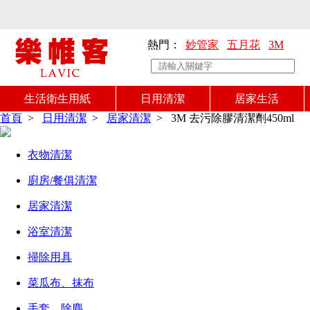
熱門：
妙管家
五月花
3M
生活衛生用紙
日用清潔
居家生活
首頁
>
日用清潔
>
居家清潔
>
3M 去污除膠清潔劑450ml
衣物清潔
廚房/餐俱清潔
居家清潔
浴室清潔
掃除用具
菜瓜布、抹布
手套、除塵