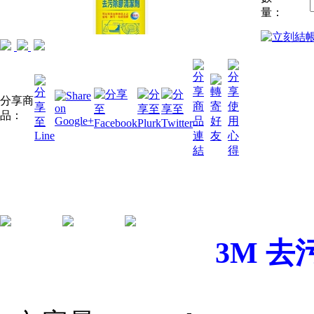
量：
分享商
品：
3M 