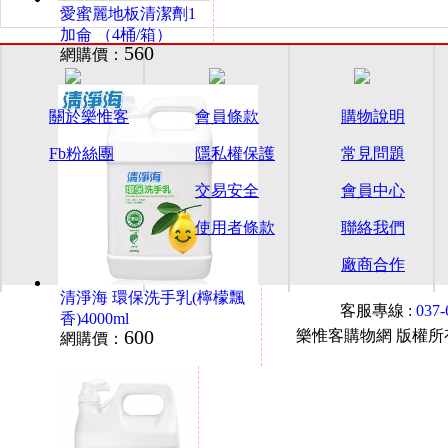
愛蜜麗地板清潔劑1
加侖 （4桶/箱）
560
網購價：
關於樂惟客
會員條款
購物說明
Fb粉絲團
隱私權保護
常見問題
交易安全
會員中心
使用者條款
聯絡我們
廠商合作
清淨海 環保洗手乳(檸檬飄
客服專線 :
037
香)4000ml
600
樂惟客購物網 版權所有© 2015
網購價：