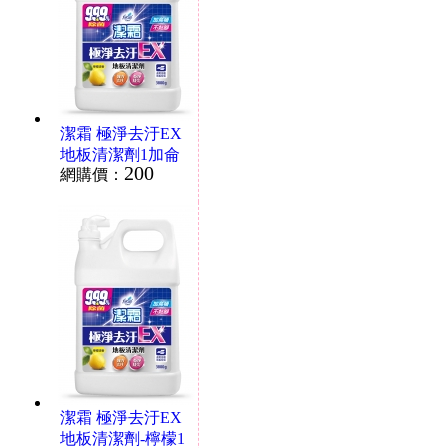
潔霜 極淨去汙EX
地板清潔劑1加侖
200
網購價：
檸檬
潔霜 極淨去汙EX
地板清潔劑-檸檬1