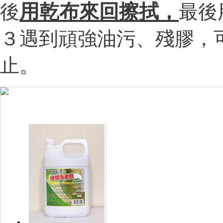
用乾布來回擦拭，
後
最後
３遇到頑強油污、殘膠，
止。