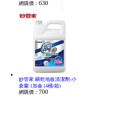
630
網購價：
加侖 （4桶/箱）
妙管家 瞬乾地板清潔劑-小
倉蘭 1加侖 (4桶/箱)
700
網購價：