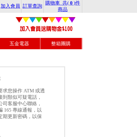
購物車 共(
0
)件
加入會員
訂單查詢
商品
五金電器
整箱團購
求您操作 ATM 或透
接到類似可疑電話，
公司客服中心聯絡，
165 專線通報，以
定期更新密碼，以保