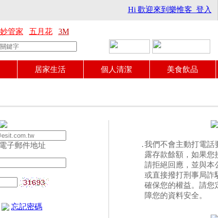
Hi 歡迎來到樂惟客 登入
妙管家
五月花
3M
居家生活
個人清潔
美食飲品
．
我們不會主動打電話要
電子郵件地址
露存款餘額，如果您
請拒絕回應，並與本
或直接撥打刑事局詐騙 
確保您的權益。請您
障您的資料安全。
忘記密碼